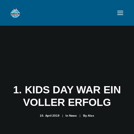
VFL
TEAMS
NEWSFEED
FAN-SHOP
1. KIDS DAY WAR EIN
VOLLER ERFOLG
VFL BENSHEIM
10. April 2019
|
In
News
|
By
Alex