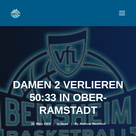
VFL
TEAMS
NEWSFEED
FAN-SHOP
DAMEN 2 VERLIEREN
50:33 IN OBER-
VFL BENSHEIM
RAMSTADT
10. März 2025
|
In
News
|
By
Andreas Machleid