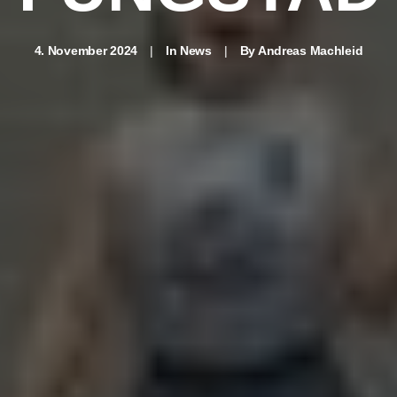
4. November 2024
|
In
News
|
By
Andreas Machleid