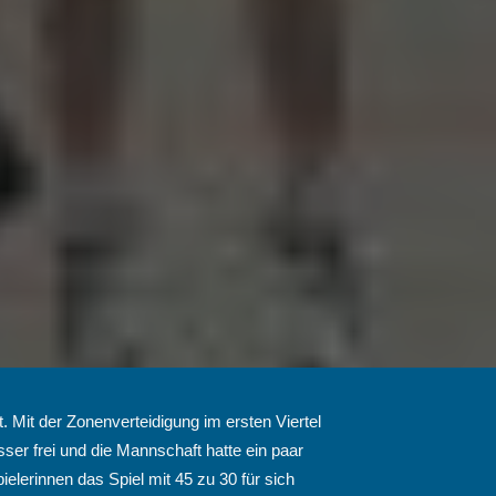
it der Zonenverteidigung im ersten Viertel
sser frei und die Mannschaft hatte ein paar
elerinnen das Spiel mit 45 zu 30 für sich