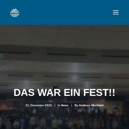
VFL
TEAMS
NEWSFEED
FAN-SHOP
DAS WAR EIN FEST!!
VFL BENSHEIM
21. Dezember 2022
|
In
News
|
By
Andreas Machleid