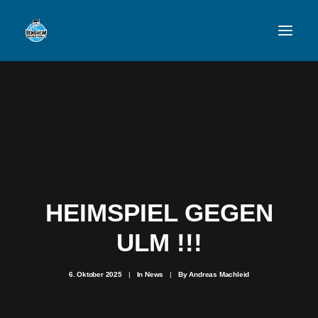
VFL
TEAMS
NEWSFEED
FAN-SHOP
HEIMSPIEL GEGEN
ULM !!!
VFL BENSHEIM
6. Oktober 2025
|
In
News
|
By
Andreas Machleid