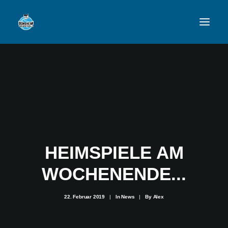
VFL
TEAMS
NEWSFEED
FAN-SHOP
HEIMSPIELE AM
WOCHENENDE...
VFL BENSHEIM
22. Februar 2019
|
In
News
|
By
Alex