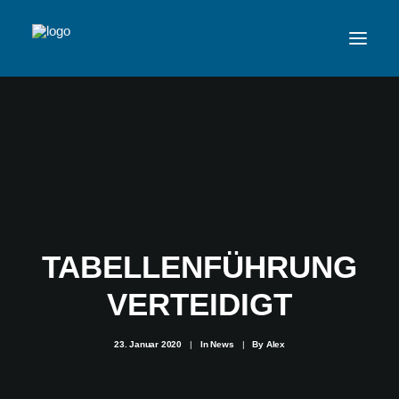
VFL
TEAMS
NEWSFEED
FAN-SHOP
TABELLENFÜHRUNG
VERTEIDIGT
VFL BENSHEIM
23. Januar 2020
|
In
News
|
By
Alex