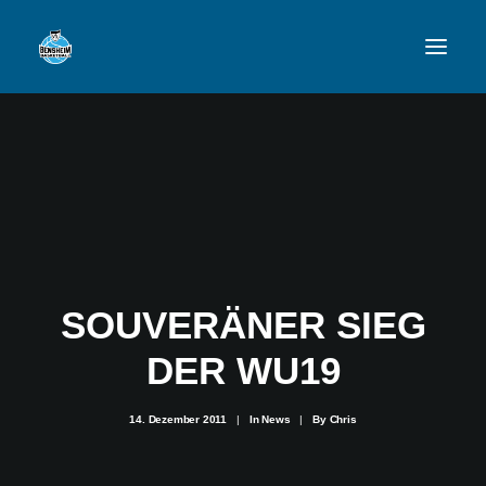
VFL
TEAMS
NEWSFEED
FAN-SHOP
SOUVERÄNER SIEG
DER WU19
VFL BENSHEIM
14. Dezember 2011
|
In
News
|
By
Chris