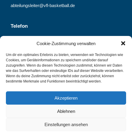
abteilungsleiter@vfl-basketball.de
Telefon
06251-840 340
Cookie-Zustimmung verwalten
Um dir ein optimales Erlebnis zu bieten, verwenden wir Technologien wie
Cookies, um Geräteinformationen zu speichern und/oder darauf
Spielplan
zuzugreifen. Wenn du diesen Technologien zustimmst, können wir Daten
wie das Surfverhalten oder eindeutige IDs auf dieser Website verarbeiten.
Wenn du deine Zustimmung nicht erteilst oder zurückziehst, können
PDF Download
bestimmte Merkmale und Funktionen beeinträchtigt werden.
Akzeptieren
Ablehnen
Einstellungen ansehen
© 2026 VfL Bensheim – Basketball | Umgesetzt von
web-brandings.de