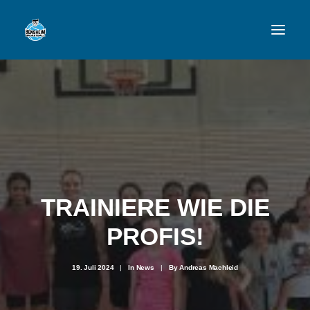
VFL
TEAMS
NEWSFEED
FAN-SHOP
TRAINIERE WIE DIE
PROFIS!
VFL BENSHEIM
19. Juli 2024
|
In
News
|
By
Andreas Machleid