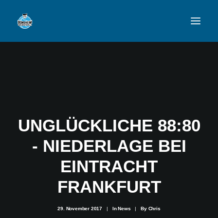
VFL
TEAMS
NEWSFEED
UNGLÜCKLICHE 88:80
FAN-SHOP
- NIEDERLAGE BEI
EINTRACHT
VFL BENSHEIM
FRANKFURT
29. November 2017
|
In
News
|
By
Chris