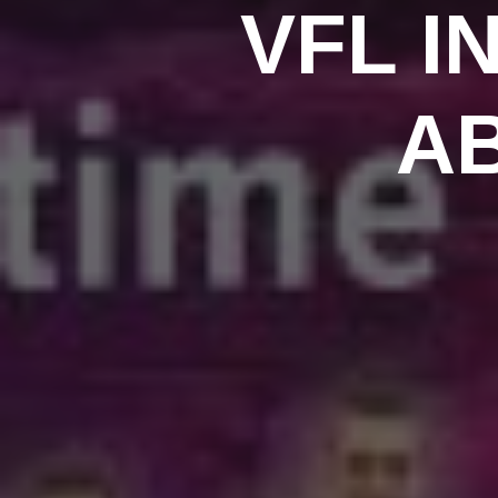
VFL I
A