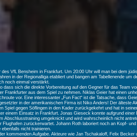
r des VfL Bensheim in Frankfurt. Um 20:00 Uhr will man bei dem jüd
i Jahren in der Regionalliga etabliert und bangen am Tabellenende um
h noch einmal verstärkt.
dass sich die direkte Vorbereitung auf den Gegner für das Team von C
er Frankfurter aus dem Spiel zu nehmen. Niklas Geier hat einen unh
hroute vor. Eine interessanter „Fun Fact“ ist die Tatsache, dass Geier
esetzter in der amerikanischen Firma ist Niko Anders! Der älteste Ak
Spiel gegen Söflingen in den Kader zurückgekehrt und hat in seiner 
er einem Einsatz in Frankfurt. Jonas Gieseck konnte aufgrund einer E
im Abschlusstraining umgeknickt und wird wahrscheinlich nicht antret
er Flughafen zurückerwartet. Johann Roth laboriert noch an Kopf- und
benfalls nicht trainieren.
er kommenden Aufgabe. Akteure wie Jan Tschakaloff, Felix Becker und