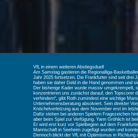
VfL in einem weiteren Abstiegsduell
Am Samstag gastieren die Regionalliga-Basketballe
Jahr 2025 fortsetzen. Die Frankfurter sind seit dre
haben sie daher Geld in die Hand genommen und sic
Der bisherige Kader wurde massiv umgekrempelt, so 
konzentrieren uns zunächst darauf, den Topscorer d
verhindern“, gibt Roth zumindest eine wichtige Marsc
Unternehmensberatung absolviert. Sein direkter Vorg
Knöchelverletzung aus dem November erst im letzten 
Dafür stehen bei anderen Spielern Fragezeichen hint
aber beim Spiel zur Verfügung. Yann Gröhlich ist be
Er wird erst kurz vor Spielbeginn auf dem Frankfurt
Mannschaft in Seeheim zugefügt wurden und konnte e
Dennoch blickt der VfL mit Optimismus in Richtung d