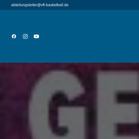
abteilungsleiter@vfl-basketball.de