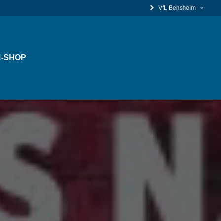
VfL Bensheim
-SHOP