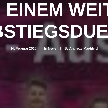
N EINEM WE
BSTIEGSDUE
14. Februar 2025
|
In
News
|
By
Andreas Machleid