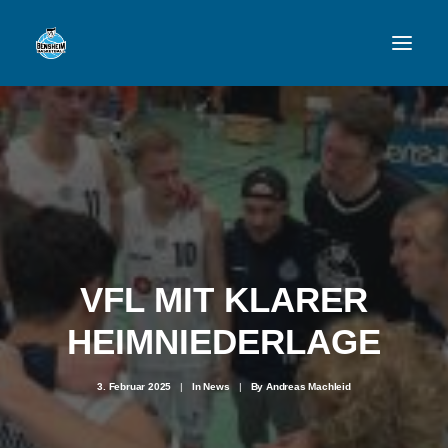
VFL
TEAMS
NEWSFEED
FAN-SHOP
VFL MIT KLARER
HEIMNIEDERLAGE
VFL BENSHEIM
3. Februar 2025
|
In
News
|
By
Andreas Machleid