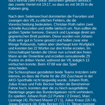
noch einmal zwei Punkte. Bensheim gewann dennoch
das zweite Viertel mit 19:17, so dass es mit 34:39 in die
Kabinen ging.
Nach dem Seitenwechsel dominierten die Favoriten und
zwangen den VfL zu etlichen Fehlern, die die
Vorentscheidung bedeuteten. Christian Roth nahm zwei
schnelle Auszeiten und stellte taktisch um. Nun sollten die
großen Spieler Isensee, Gieseck und Liyanage direkt am
gegnerischen Brett punkten. Diese wurden von Johann
Roth sehr gut in Szene gesetzt und holten zwar eine
Menge Rebounds, hatten aber überhaupt kein Wurfglück
und konnten bei 22 Würfen nur drei Körbe erzielen. Im
Umschaltspiel fanden die Ulmer nun schnell den freien
Mann an der Dreierlinie und erzielten sensationelle 29
Punkte im dritten Viertel, während der VfL lediglich 13
verbuchen konnte. Beim 47:68 war das Spiel
entschieden.
Die Schlussphase gestalteten beide Teams trotzdem sehr
intensiv, so dass die Partie für die 250 Zuschauer in der
AKG-Sporthalle nicht langweilig wurde. Johann Roth,
Julius Kraus und Felix Becker hielten die Bensheimer
Fahne hoch, konnten aber die zu hioch ausgefallene
Niederlage gegen das Bundesligateam nicht verhindern.
Es spielten: Johann Roth (12 Punkte / 2 Dreier), Marc
Liyanage (4), Richard Maurer (7 / 1), Julius Kraus (16 / 4),
Jonas Gieseck (4), Felix Becker (13 / 1), Tilman Isensee