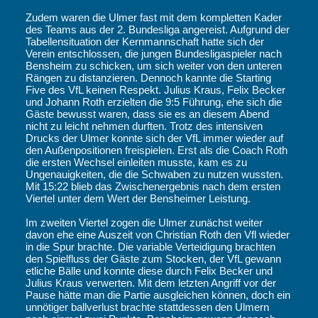
Zudem waren die Ulmer fast mit dem kompletten Kader
des Teams aus der 2. Bundesliga angereist. Aufgrund der
Tabellensituation der Kernmannschaft hatte sich der
Verein entschlossen, die jungen Bundesligaspieler nach
Bensheim zu schicken, um sich weiter von den unteren
Rängen zu distanzieren. Dennoch kannte die Starting
Five des VfL keinen Respekt. Julius Kraus, Felix Becker
und Johann Roth erzielten die 9:5 Führung, ehe sich die
Gäste bewusst waren, dass sie es an diesem Abend
nicht zu leicht nehmen durften. Trotz des intensiven
Drucks der Ulmer konnte sich der VfL immer wieder auf
den Außenpositionen freispielen. Erst als die Coach Roth
die ersten Wechsel einleiten musste, kam es zu
Ungenauigkeiten, die die Schwaben zu nutzen wussten.
Mit 15:22 blieb das Zwischenergebnis nach dem ersten
Viertel unter dem Wert der Bensheimer Leistung.
Im zweiten Viertel zogen die Ulmer zunächst weiter
davon ehe eine Auszeit von Christian Roth den Vfl wieder
in die Spur brachte. Die variable Verteidigung brachten
den Spielfluss der Gäste zum Stocken, der VfL gewann
etliche Bälle und konnte diese durch Felix Becker und
Julius Kraus verwerten. Mit dem letzten Angriff vor der
Pause hätte man die Partie ausgleichen können, doch ein
unnötiger ballverlust brachte stattdessen den Ulmern