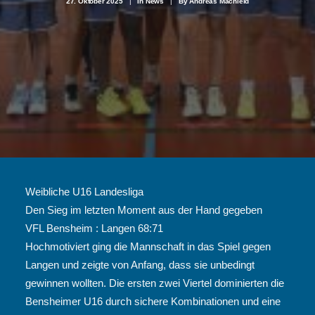
27. Oktober 2025
|
In
News
|
By
Andreas Machleid
Weibliche U16 Landesliga
Den Sieg im letzten Moment aus der Hand gegeben
VFL Bensheim : Langen 68:71
Hochmotiviert ging die Mannschaft in das Spiel gegen
Langen und zeigte von Anfang, dass sie unbedingt
gewinnen wollten. Die ersten zwei Viertel dominierten die
Bensheimer U16 durch sichere Kombinationen und eine