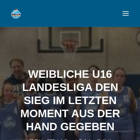
VFL
TEAMS
NEWSFEED
WEIBLICHE U16
FAN-SHOP
LANDESLIGA DEN
SIEG IM LETZTEN
VFL BENSHEIM
MOMENT AUS DER
HAND GEGEBEN