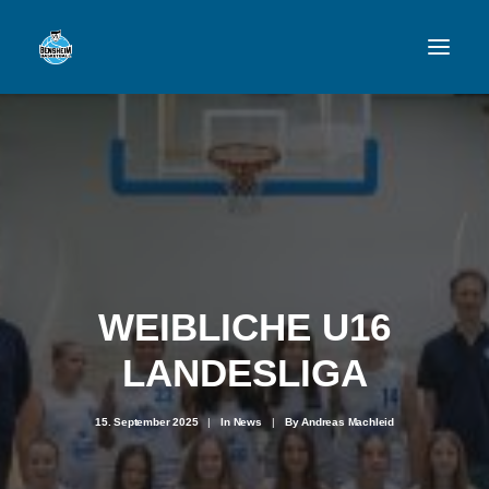
VFL
TEAMS
NEWSFEED
FAN-SHOP
WEIBLICHE U16
LANDESLIGA
VFL BENSHEIM
15. September 2025
|
In
News
|
By
Andreas Machleid