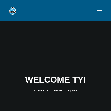
VFL
TEAMS
NEWSFEED
FAN-SHOP
WELCOME TY!
VFL BENSHEIM
6. Juni 2019
|
In
News
|
By
Alex