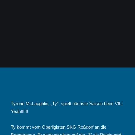
Tyrone McLaughlin, „Ty“, spielt nächste Saison beim VfL!
Yeah!!!!!!
Ty kommt vom Oberligisten SKG Roßdorf an die
Bergstrasse. Er wird vor allem auf der „1“ als Pointguard