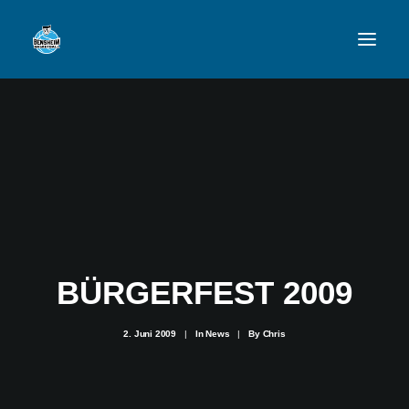
VFL
TEAMS
NEWSFEED
FAN-SHOP
BÜRGERFEST 2009
VFL BENSHEIM
2. Juni 2009
|
In
News
|
By
Chris