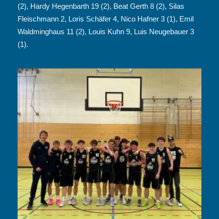
(2), Hardy Hegenbarth 19 (2), Beat Gerth 8 (2), Silas
Fleischmann 2, Loris Schäfer 4, Nico Hafner 3 (1), Emil
Waldminghaus 11 (2), Louis Kuhn 9, Luis Neugebauer 3
(1).