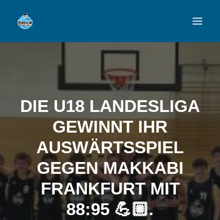
VFL
TEAMS
DIE U18 LANDESLIGA
NEWSFEED
GEWINNT IHR
FAN-SHOP
AUSWÄRTSSPIEL
GEGEN MAKKABI
VFL BENSHEIM
FRANKFURT MIT
88:95 💪🏼.