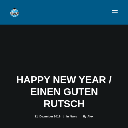
VFL
TEAMS
NEWSFEED
FAN-SHOP
HAPPY NEW YEAR /
EINEN GUTEN
VFL BENSHEIM
RUTSCH
31. Dezember 2019
|
In
News
|
By
Alex