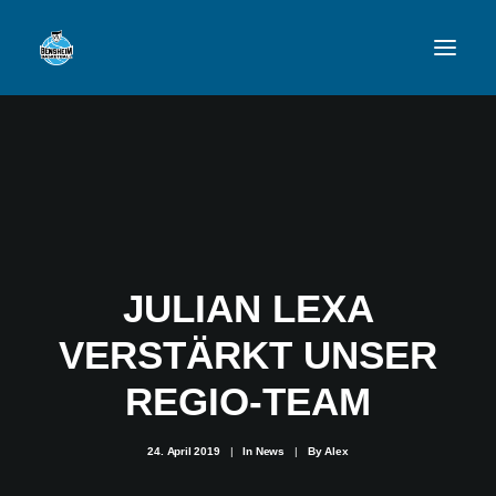
VFL
TEAMS
NEWSFEED
JULIAN LEXA
FAN-SHOP
VERSTÄRKT UNSER
VFL BENSHEIM
REGIO-TEAM
24. April 2019
|
In
News
|
By
Alex