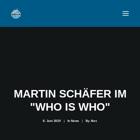
VFL
TEAMS
NEWSFEED
FAN-SHOP
MARTIN SCHÄFER IM
"WHO IS WHO"
VFL BENSHEIM
8. Juni 2020
|
In
News
|
By
Alex