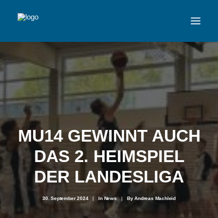
VFL
TEAMS
NEWSFEED
MU14 GEWINNT AUCH
FAN-SHOP
DAS 2. HEIMSPIEL
VFL BENSHEIM
DER LANDESLIGA
30. September 2024
|
In
News
|
By
Andreas Machleid