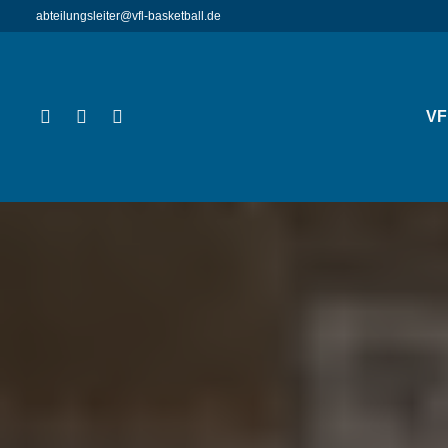
abteilungsleiter@vfl-basketball.de
VF