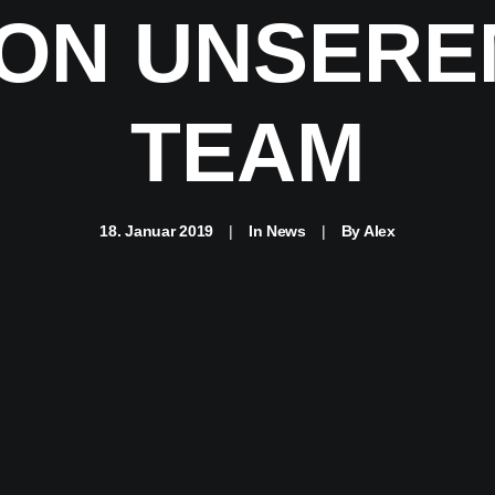
ON UNSERE
TEAM
18. Januar 2019
|
In
News
|
By
Alex