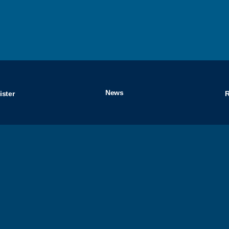
News
ster 
R