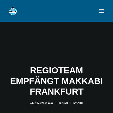
VFL
TEAMS
NEWSFEED
FAN-SHOP
REGIOTEAM
EMPFÄNGT MAKKABI
VFL BENSHEIM
FRANKFURT
15. November 2019
|
In
News
|
By
Alex