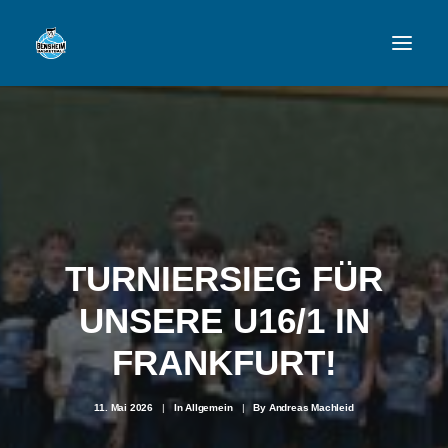
VFL
TEAMS
NEWSFEED
TURNIERSIEG FÜR
FAN-SHOP
UNSERE U16/1 IN
VFL BENSHEIM
FRANKFURT!
11. Mai 2026
|
In
Allgemein
|
By
Andreas Machleid