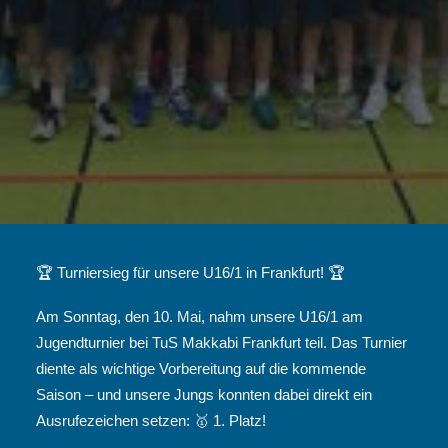
🏆 Turniersieg für unsere U16/1 in Frankfurt! 🏆
Am Sonntag, den 10. Mai, nahm unsere U16/1 am
Jugendturnier bei TuS Makkabi Frankfurt teil. Das Turnier
diente als wichtige Vorbereitung auf die kommende
Saison – und unsere Jungs konnten dabei direkt ein
Ausrufezeichen setzen: 🥇 1. Platz!