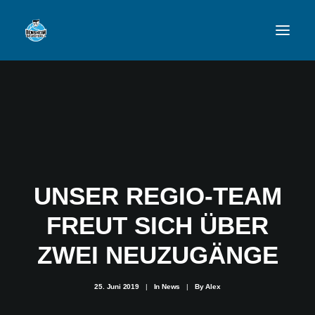
VFL
TEAMS
NEWSFEED
UNSER REGIO-TEAM
FAN-SHOP
FREUT SICH ÜBER
VFL BENSHEIM
ZWEI NEUZUGÄNGE
25. Juni 2019
|
In
News
|
By
Alex