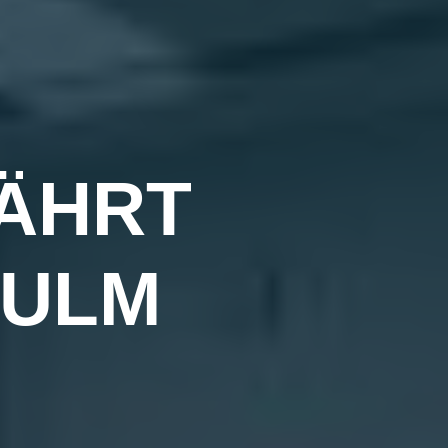
FÄHRT
 ULM