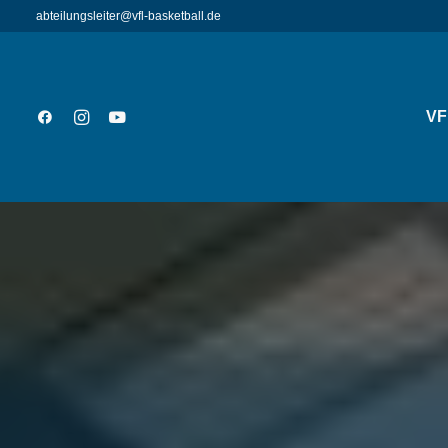
abteilungsleiter@vfl-basketball.de
VF