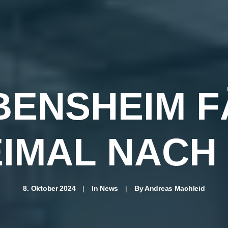
BENSHEIM 
IMAL NACH
8. Oktober 2024
|
In
News
|
By
Andreas Machleid