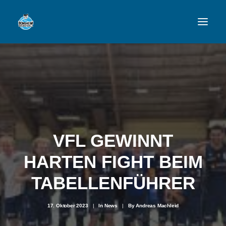
VFL
TEAMS
NEWSFEED
VFL GEWINNT
FAN-SHOP
HARTEN FIGHT BEIM
VFL BENSHEIM
TABELLENFÜHRER
17. Oktober 2023
|
In
News
|
By
Andreas Machleid