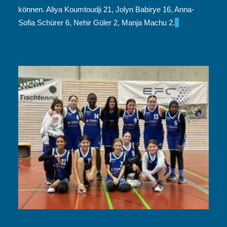
können. Aliya Koumtoudji 21, Jolyn Babirye 16, Anna-
Sofia Schürer 6, Nehir Güler 2, Manja Machu 2.