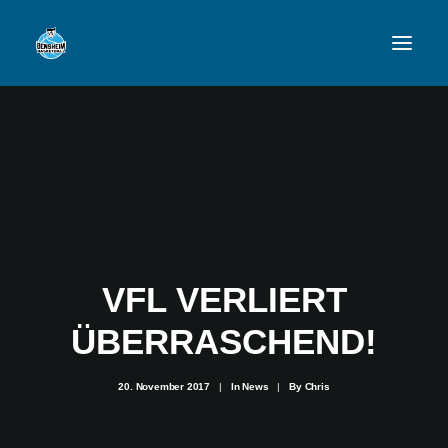
VFL
TEAMS
NEWSFEED
FAN-SHOP
VFL VERLIERT
ÜBERRASCHEND!
VFL BENSHEIM
20. November 2017
|
In
News
|
By
Chris