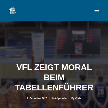
VFL
TEAMS
NEWSFEED
FAN-SHOP
VFL ZEIGT MORAL
BEIM
VFL BENSHEIM
TABELLENFÜHRER
1. Dezember 2025
|
In
Allgemein
|
By
Chris