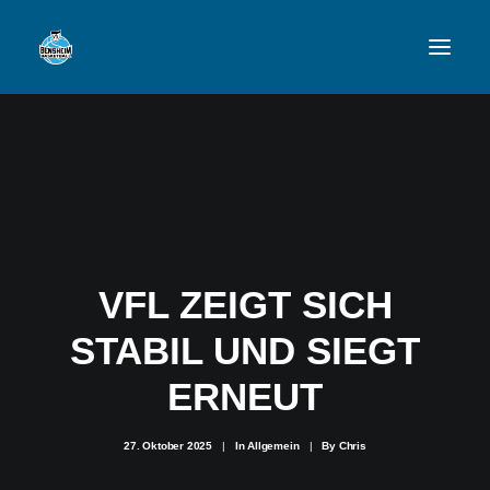
VFL
TEAMS
NEWSFEED
VFL ZEIGT SICH
FAN-SHOP
STABIL UND SIEGT
VFL BENSHEIM
ERNEUT
27. Oktober 2025
|
In
Allgemein
|
By
Chris