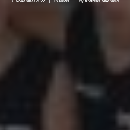
7. November 2022
|
In
News
|
By
Andreas Machleid