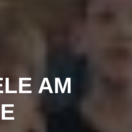
ELE AM
E