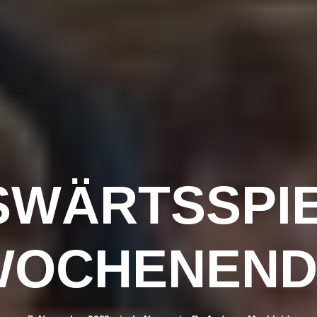
SWÄRTSSPI
WOCHENEND