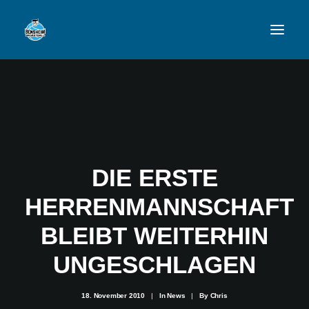
VFL
TEAMS
NEWSFEED
DIE ERSTE
FAN-SHOP
HERRENMANNSCHAFT
BLEIBT WEITERHIN
VFL BENSHEIM
UNGESCHLAGEN
18. November 2010
|
In
News
|
By
Chris