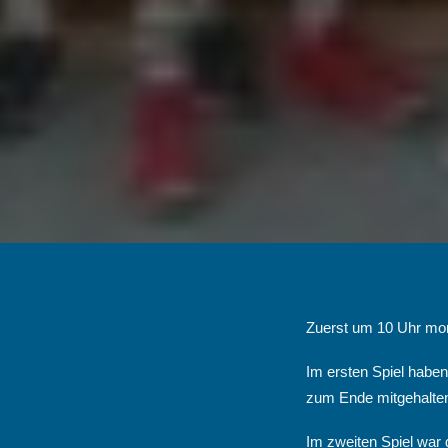
Zuerst um 10 Uhr mo
Im ersten Spiel haben
zum Ende mitgehalten
Im zweiten Spiel war