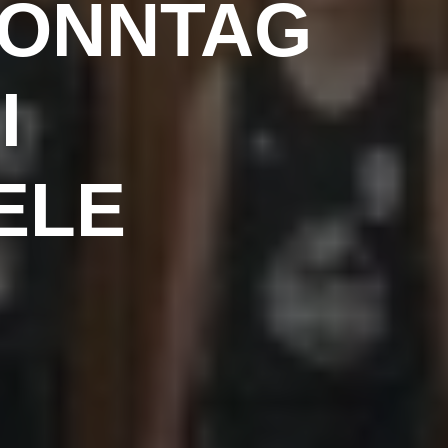
SONNTAG
I
ELE