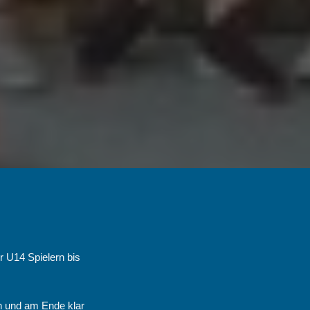
r U14 Spielern bis
n und am Ende klar