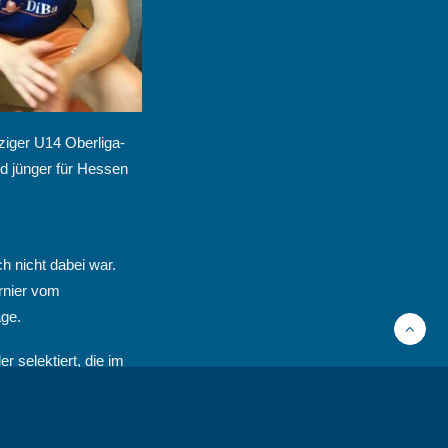
ziger U14 Oberliga-
d jünger für Hessen
h nicht dabei war.
urnier vom
age.
 selektiert, die im
 Jahrgang 2005.
orauswahl geschafft.