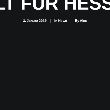
LT FÜR HESS
3. Januar 2019
|
In
News
|
By
Alex