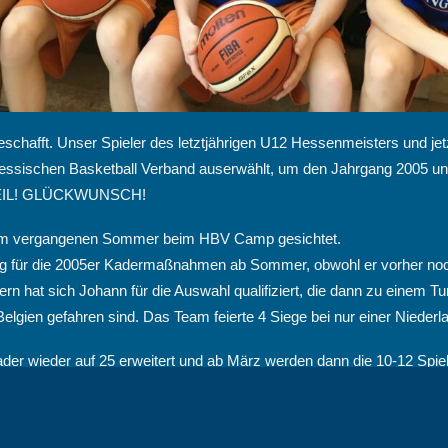
schafft. Unser Spieler des letztjährigen U12 Hessenmeisters und jet
essischen Basketball Verband auserwählt, um den Jahrgang 2005 un
 GEIL! GLÜCKWUNSCH!
im vergangenen Sommer beim HBV Camp gesichtet.
dung für die 2005er Kadermaßnahmen ab Sommer, obwohl er vorher noc
ern hat sich Johann für die Auswahl qualifiziert, die dann zu einem T
elgien gefahren sind. Das Team feierte 4 Siege bei nur einer Niederl
der wieder auf 25 erweitert und ab März werden dann die 10-12 Spieler
undesjugendlager in Heidelberg vertreten werden.
C-Kader Athleten gesichtet/nominiert, also die Jugendnationalspieler
 Kropp ebenfalls von unserer U14 haben es derweil in die D-Kader V