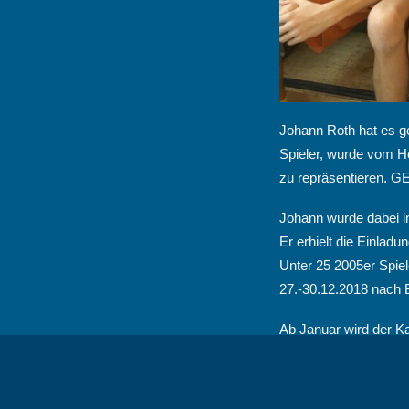
Johann Roth hat es ge
Spieler, wurde vom H
zu repräsentieren.
Johann wurde dabei 
Er erhielt die Einla
Unter 25 2005er Spiel
27.-30.12.2018 nach B
Ab Januar wird der Ka
Herbst Hessen beim B
Dort werden dann die 
Leo Gebauer und Emil