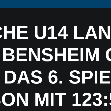
HE U14 LA
VFL
TEAMS
NEWSFEED
 BENSHEIM
DAS 6. SPI
ON MIT 123: