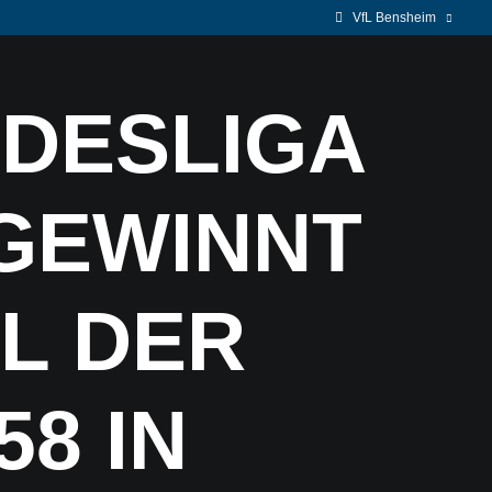
VfL Bensheim
NDESLIGA
FAN-SHOP
 GEWINNT
EL DER
58 IN