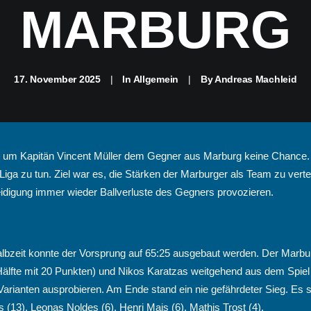
MARBURG
17. November 2025
|
In
Allgemein
|
By
Andreas Machleid
s um Kapitän Vincent Müller dem Gegner aus Marburg keine Chance. Be
ga zu tun. Ziel war es, die Stärken der Marburger als Team zu verte
teidigung immer wieder Ballverluste des Gegners provozieren.
albzeit konnte der Vorsprung auf 65:25 ausgebaut werden. Der Marbu
lfte mit 20 Punkten) und Nikos Karatzas weitgehend aus dem Spiel g
 Varianten ausprobieren. Am Ende stand ein nie gefährdeter Sieg. Es 
s (13), Leonas Noldes (6), Henri Mais (6), Mathis Trost (4).