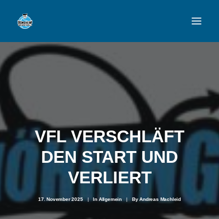
VFL
TEAMS
NEWSFEED
FAN-SHOP
VFL VERSCHLÄFT
DEN START UND
VFL BENSHEIM
VERLIERT
17. November 2025
|
In
Allgemein
|
By
Andreas Machleid