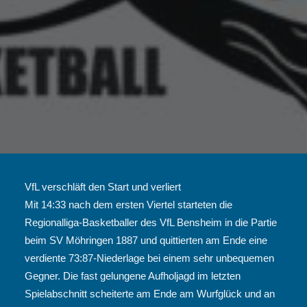
VfL verschläft den Start und verliert
Mit 14:33 nach dem ersten Viertel starteten die
Regionalliga-Basketballer des VfL Bensheim in die Partie
beim SV Möhringen 1887 und quittierten am Ende eine
verdiente 73:87-Niederlage bei einem sehr unbequemen
Gegner. Die fast gelungene Aufholjagd im letzten
Spielabschnitt scheiterte am Ende am Wurfglück und an