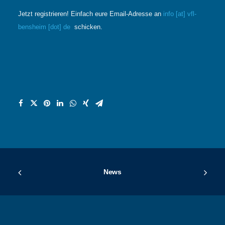
Jetzt registrieren! Einfach eure Email-Adresse an
info [at] vfl-
bensheim [dot] de
schicken.
News