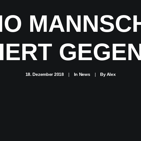
IO MANNSC
IERT GEGEN
18. Dezember 2018
|
In
News
|
By
Alex