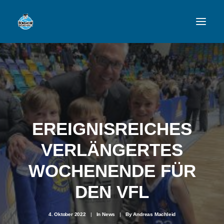
VFL
TEAMS
NEWSFEED
EREIGNISREICHES
FAN-SHOP
VERLÄNGERTES
WOCHENENDE FÜR
VFL BENSHEIM
DEN VFL
4. Oktober 2022
|
In
News
|
By
Andreas Machleid