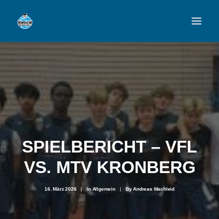
VFL
TEAMS
NEWSFEED
FAN-SHOP
SPIELBERICHT – VFL
VS. MTV KRONBERG
VFL BENSHEIM
16. März 2026
|
In
Allgemein
|
By
Andreas Machleid