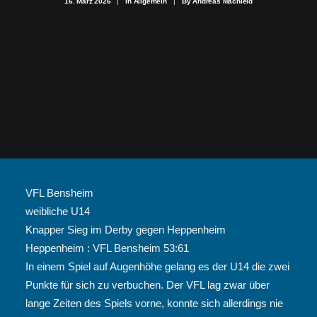
16. März 2026
|
In
Allgemein
|
By
Andreas Machleid
VFL Bensheim
weibliche U14
Knapper Sieg im Derby gegen Heppenheim
Heppenheim : VFL Bensheim 53:61
In einem Spiel auf Augenhöhe gelang es der U14 die zwei
Punkte für sich zu verbuchen. Der VFL lag zwar über
lange Zeiten des Spiels vorne, konnte sich allerdings nie