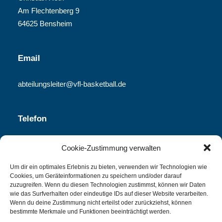
Am Flechtenberg 9
64625 Bensheim
Email
abteilungsleiter@vfl-basketball.de
Telefon
06251-840 340
Cookie-Zustimmung verwalten
Um dir ein optimales Erlebnis zu bieten, verwenden wir Technologien wie
Cookies, um Geräteinformationen zu speichern und/oder darauf
Spielplan
zuzugreifen. Wenn du diesen Technologien zustimmst, können wir Daten
wie das Surfverhalten oder eindeutige IDs auf dieser Website verarbeiten.
Wenn du deine Zustimmung nicht erteilst oder zurückziehst, können
PDF Download
bestimmte Merkmale und Funktionen beeinträchtigt werden.