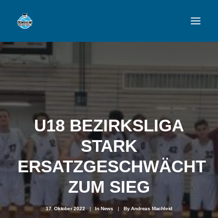
VFL
TEAMS
NEWSFEED
U18 BEZIRKSLIGA
FAN-SHOP
STARK
ERSATZGESCHWÄCHT
VFL BENSHEIM
ZUM SIEG
17. Oktober 2022
|
In
News
|
By
Andreas Machleid