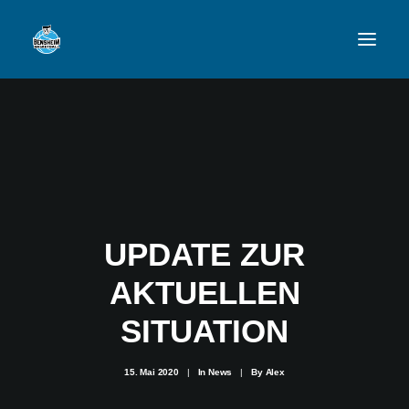
VFL
TEAMS
NEWSFEED
UPDATE ZUR
FAN-SHOP
AKTUELLEN
VFL BENSHEIM
SITUATION
15. Mai 2020
|
In
News
|
By
Alex