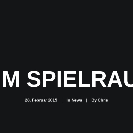
 IM SPIELRA
28. Februar 2015
|
In
News
|
By
Chris