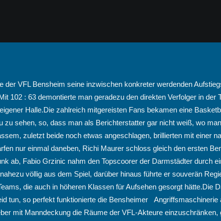
te der VFL Bensheim seine inzwischen konkreter werdenden Aufstieg
 Mit 102 : 63 demontierte man geradezu den direkten Verfolger in der 
eigener Halle.
Die zahlreich mitgereisten Fans bekamen eine Basketba
 zu sehen, so, dass man als Berichterstatter gar nicht weiß, wo man
sem, zuletzt beide noch etwas angeschlagen, brillierten mit einer 
arfen nur einmal daneben, Richi Maurer schloss gleich den ersten Ben
k ab, Fabio Grzinic nahm den Topscoorer der Darmstädter durch ein
 nahezu völlig aus dem Spiel, darüber hinaus führte er souverän Regie
Teams, die auch in höheren Klassen für Aufsehen gesorgt hätte.Die 
d tun, so perfekt funktionierte die Bensheimer Angriffsmaschinerie
ber mit Manndeckung die Räume der VFL-Akteure einzuschränken, g