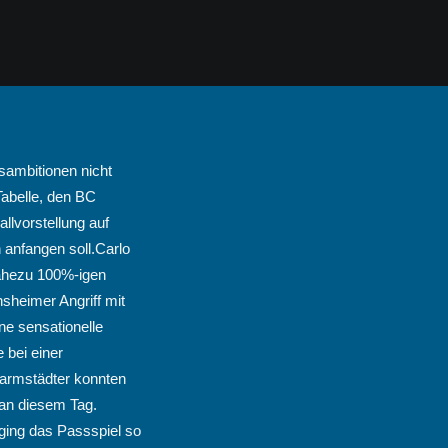
sambitionen nicht
Tabelle, den BC
llvorstellung auf
 anfangen soll.Carlo
nahezu 100%-igen
sheimer Angriff mit
e sensationelle
 bei einer
Darmstädter konnten
 an diesem Tag.
ing das Passspiel so