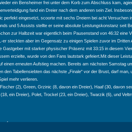
wieder ein Bensheimer frei unter dem Korb zum Abschluss kam, agie
nverteidigung fand ein Dreier nach dem anderen sein Ziel. Insbeson
c perfekt eingesetzt, scoorte mit sechs Dreiern bei acht Versuchen i
unds und 5 Assists stellte er seine absolute Leistungskonstanz seit 
Schon zur Halbzeit war eigentlich beim Pausenstand von 46:32 eine 
L-er steckten aber im Gegensatz zu einigen Spielen zuvor im Dritten 
ie Gastgeber mit starker physischer Präsenz mit 33:15 in diesem Vier
em erzielte, wurde von den Fans lautstark gefeiert.Mit dieser Leist
auf einen erneuten Aufstieg machen. Bereits am nächsten Samstag u
 den Tabellensiebten das nächste „Finale“ vor der Brust, darf man, 
Spiel mehr verlieren.
 Fischer (2), Green, Grzinic (8, davon ein Dreier), Haaf (30, davon se
8, ein Dreier), Polet, Trockel (23, ein Dreier), Twarzik (6), und Velt