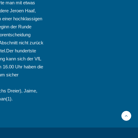
rte man mit etwas
dere Jeroen Haaf,
n einer hochklassigen
Beginn der Runde
Vorentscheidung
Abschnitt nicht zurück
tel.Der hundertste
ung kann sich der VfL
m 16.00 Uhr haben die
um sicher
chs Dreier), Jaime,
man(1).