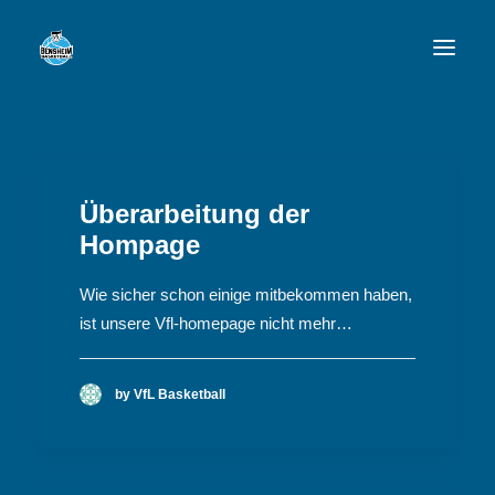
VFL
TEAMS
Überarbeitung der
Hompage
NEWSFEED
FAN-SHOP
Wie sicher schon einige mitbekommen haben,
ist unsere Vfl-homepage nicht mehr…
VFL BENSHEIM
by VfL Basketball